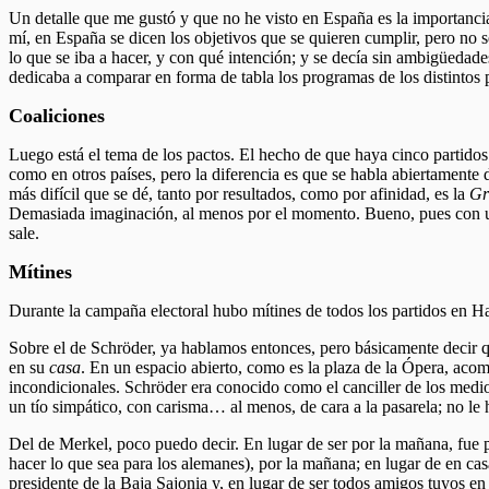
Un detalle que me gustó y que no he visto en España es la importancia 
mí, en España se dicen los objetivos que se quieren cumplir, pero no 
lo que se iba a hacer, y con qué intención; y se decía sin ambigüedade
dedicaba a comparar en forma de tabla los programas de los distintos
Coaliciones
Luego está el tema de los pactos. El hecho de que haya cinco partidos
como en otros países, pero la diferencia es que se habla abiertamente 
más difícil que se dé, tanto por resultados, como por afinidad, es la
Gr
Demasiada imaginación, al menos por el momento. Bueno, pues con u
sale.
Mítines
Durante la campaña electoral hubo mítines de todos los partidos en Han
Sobre el de Schröder, ya hablamos entonces, pero básicamente decir q
en su
casa
. En un espacio abierto, como es la plaza de la Ópera, acom
incondicionales. Schröder era conocido como el canciller de los medios
un tío simpático, con carisma… al menos, de cara a la pasarela; no le h
Del de Merkel, poco puedo decir. En lugar de ser por la mañana, fue por
hacer lo que sea para los alemanes), por la mañana; en lugar de en casa
presidente de la Baja Sajonia y, en lugar de ser todos amigos tuyos e