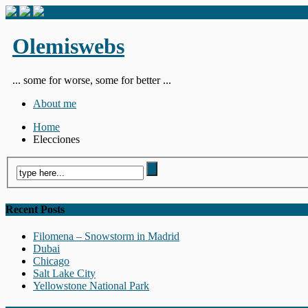
Olemiswebs
... some for worse, some for better ...
About me
Home
Elecciones
Recent Posts
Filomena – Snowstorm in Madrid
Dubai
Chicago
Salt Lake City
Yellowstone National Park