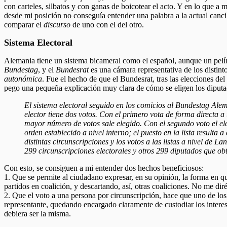
con carteles, silbatos y con ganas de boicotear el acto. Y en lo que a
desde mi posición no conseguía entender una palabra a la actual cancil
comparar el
discurso
de uno con el del otro.
Sistema Electoral
Alemania tiene un sistema bicameral como el español, aunque un pelín 
Bundestag
, y el
Bundesrat
es una cámara representativa de los distint
autonómica
. Fue el hecho de que el Bundesrat, tras las elecciones d
pego una pequeña explicación muy clara de cómo se eligen los diput
El sistema electoral seguido en los comicios al Bundestag Ale
elector tiene dos votos. Con el primero vota de forma directa a 
mayor número de votos sale elegido. Con el segundo voto el elec
orden establecido a nivel interno; el puesto en la lista result
distintas circunscripciones y los votos a las listas a nivel de
299 circunscripciones electorales y otros 299 diputados que obti
Con esto, se consiguen a mi entender dos hechos beneficiosos:
1. Que se permite al ciudadano expresar, en su opinión, la forma en que
partidos en coalición, y descartando, así, otras coaliciones. No me diré
2. Que el voto a una persona por circunscripción, hace que uno de los
representante, quedando encargado claramente de custodiar los interese
debiera ser la misma.