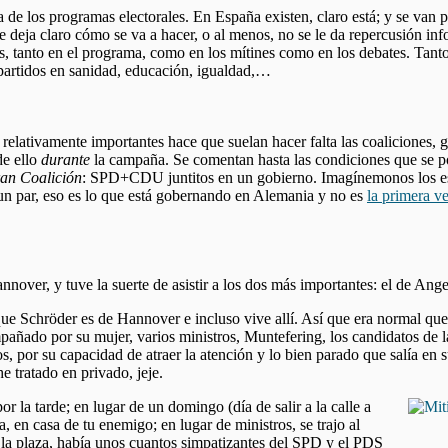
de los programas electorales. En España existen, claro está; y se van p
se deja claro cómo se va a hacer, o al menos, no se le da repercusión 
s, tanto en el programa, como en los mítines como en los debates. Tanto 
 partidos en sanidad, educación, igualdad,…
 relativamente importantes hace que suelan hacer falta las coaliciones, 
de ello
durante
la campaña. Se comentan hasta las condiciones que se pon
an Coalición
: SPD+CDU juntitos en un gobierno. Imagínemonos los e
n par, eso es lo que está gobernando en Alemania y no es
la primera v
nover, y tuve la suerte de asistir a los dos más importantes: el de Ang
ue Schröder es de Hannover e incluso vive allí. Así que era normal qu
pañado por su mujer, varios ministros, Muntefering, los candidatos de l
, por su capacidad de atraer la atención y lo bien parado que salía en 
e tratado en privado, jeje.
 la tarde; en lugar de un domingo (día de salir a la calle a
, en casa de tu enemigo; en lugar de ministros, se trajo al
n la plaza, había unos cuantos simpatizantes del SPD y el PDS