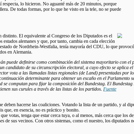
 mí respecta, lo hicieron. No aguanté más de 20 minutos, porque
lera. De todas formas, por lo que he visto en la tele, no se puede
distinto. El equivalente al Congreso de los Diputados es el
os estados alemanes y que, por tanto, cambia en cada elección
el estado de Nordrhein-Westfalia, tenía mayoría del CDU, lo que provocó
ados en Alemania.
mán puede definirse como combinación del sistema mayoritario con el 
un candidato de su circunscripción electoral, a cuyo efecto se aplica el
tor vota a las llamadas listas regionales (de Land) presentadas por los
a a continuación determinante para obtener un escaño en el Parlamento s
 Land se computan para fijar la composición del Bundestag. El Bundestag
enen sus curules a través de las listas de los partidos.
Fuente
 deben hacerse las coaliciones. Votando la lista de un partido, y al dip
is que, en esencia, no es práctico y bonito.
 que votas, tenga que estar cerca tuya, o al menos, más cerca que los d
s de sus vecinos. Con otros sistemas, como el nuestro, los diputados no