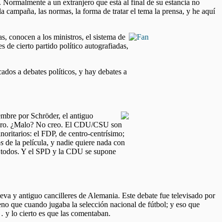
 Normalmente a un extranjero que está al final de su estancia no
a campaña, las normas, la forma de tratar el tema la prensa, y he aquí
as, conocen a los ministros, el sistema de
 de cierto partido político autografiadas,
ados a debates políticos, y hay debates a
embre por Schröder, el antiguo
primero. ¿Malo? No creo. El CDU/CSU son
noritarios: el FDP, de centro-centrísimo;
s
de la película, y nadie quiere nada con
de todos. Y el SPD y la CDU se supone
va y antiguo cancilleres de Alemania. Este debate fue televisado por
eno que cuando jugaba la selección nacional de fútbol; y eso que
… y lo cierto es que las comentaban.