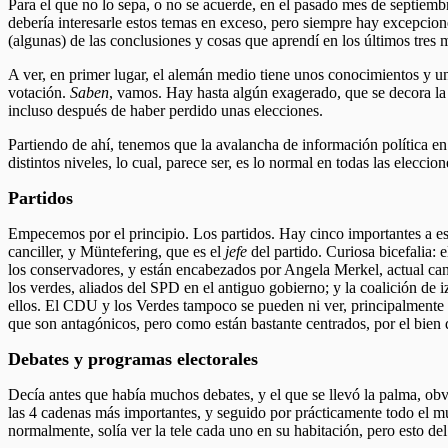
Para el que no lo sepa, o no se acuerde, en el pasado mes de septiemb
debería interesarle estos temas en exceso, pero siempre hay excepcione
(algunas) de las conclusiones y cosas que aprendí en los últimos tres
A ver, en primer lugar, el alemán medio tiene unos conocimientos y un i
votación.
Saben
, vamos. Hay hasta algún exagerado, que se decora la p
incluso después de haber perdido unas elecciones.
Partiendo de ahí, tenemos que la avalancha de información política en
distintos niveles, lo cual, parece ser, es lo normal en todas las eleccion
Partidos
Empecemos por el principio. Los partidos. Hay cinco importantes a esc
canciller, y Müntefering, que es el
jefe
del partido. Curiosa bicefalia:
los conservadores, y están encabezados por Angela Merkel, actual canci
los verdes, aliados del SPD en el antiguo gobierno; y la coalición de
ellos. El CDU y los Verdes tampoco se pueden ni ver, principalmente 
que son antagónicos, pero como están bastante centrados, por el bien 
Debates y programas electorales
Decía antes que había muchos debates, y el que se llevó la palma, ob
las 4 cadenas más importantes, y seguido por prácticamente todo el mu
normalmente, solía ver la tele cada uno en su habitación, pero esto de