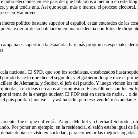
re hubo elecciones en ese país del que hablamos a menudo en este blog.
s, y aquí tenéis una. Así que seguí, más o menos, el proceso electoral, l
 meses en Hannover.
nterés político bastante superior al español, están enterados de las cos
uerta exterior de su habitación en una residencia con fotos de dirigentes
 campaña es superior a la española, hay más programas especiales dedic
es.
ala nacional. El SPD, que son los socialistas, encabezados hasta septi
 el partido hace lo que dice el segundo, y el gobierno lo que dice el 
llera de Alemania, y Stoiber, el jefe del partido. Y luego vienen los mi
 izquierdas, con ideas cercanas al comunismo. Estos últimos son los
malo
por el tema de la energía nuclear. El FDP está en tierra de nadie… o 
del país podrían juntarse… y así ha sido, pero eso vendrá más adelante.
viamente, fue el que enfrentó a Angela Merkel y a Gerhard Schröder, nue
ndo. Por poner un ejemplo, en la residencia, el salón estaba igual de ll
l debate debía ser visto en sociedad, para comentar las mejores jugadas