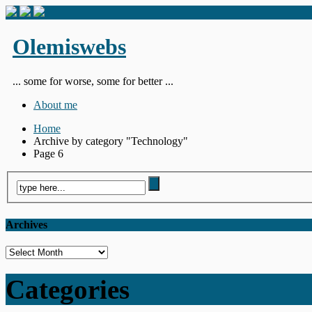
Olemiswebs
... some for worse, some for better ...
About me
Home
Archive by category "Technology"
Page 6
Archives
Archives
Categories