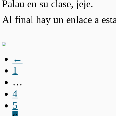
Palau en su clase, jeje.
Al final hay un enlace a est
←
1
…
4
5