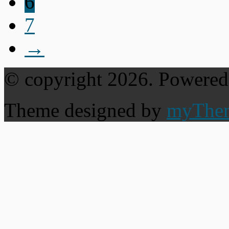
6
7
→
© copyright 2026. Powere
Theme designed by
myThe