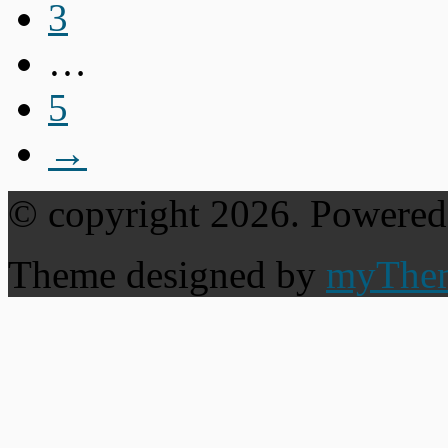
3
…
5
→
© copyright 2026. Powere
Theme designed by
myThe