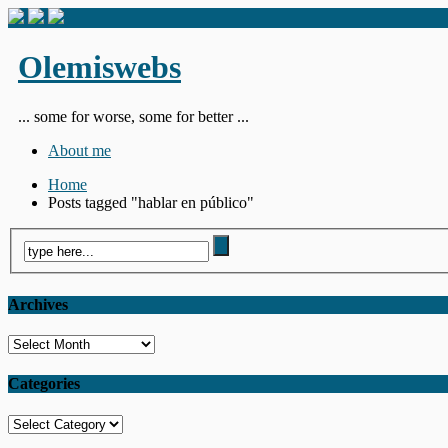
Olemiswebs
... some for worse, some for better ...
About me
Home
Posts tagged "hablar en público"
Archives
Archives
Categories
Categories