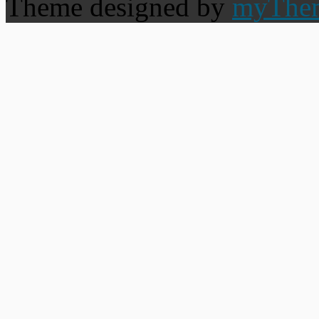
Theme designed by
myThe